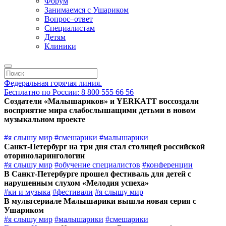
Форум
Занимаемся с Ушариком
Вопрос–ответ
Специалистам
Детям
Клиники
Федеральная горячая линия.
Бесплатно по России: 8 800 555 66 56
Создатели «Малышариков» и YERKATT воссоздали
восприятие мира слабослышащими детьми в новом
музыкальном проекте
#я слышу мир
#смешарики
#малышарики
Санкт-Петербург на три дня стал столицей российской
оториноларингологии
#я слышу мир
#обучение специалистов
#конференции
В Санкт-Петербурге прошел фестиваль для детей с
нарушенным слухом «Мелодия успеха»
#ки и музыка
#фестивали
#я слышу мир
В мультсериале Малышарики вышла новая серия с
Ушариком
#я слышу мир
#малышарики
#смешарики