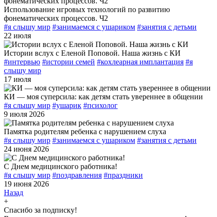
Использование игровых технологий по развитию
фонематических процессов. Ч2
#я слышу мир
#занимаемся с ушариком
#занятия с детьми
22 июля
Истории вслух с Еленой Поповой. Наша жизнь с КИ
#интервью
#истории семей
#кохлеарная имплантация
#я
слышу мир
17 июля
КИ — моя суперсила: как детям стать увереннее в общении
#я слышу мир
#ушарик
#психолог
9 июля 2026
Памятка родителям ребенка с нарушением слуха
#я слышу мир
#занимаемся с ушариком
#занятия с детьми
24 июня 2026
С Днем медицинского работника!
#я слышу мир
#поздравления
#праздники
19 июня 2026
Назад
+
Спасибо за подписку!