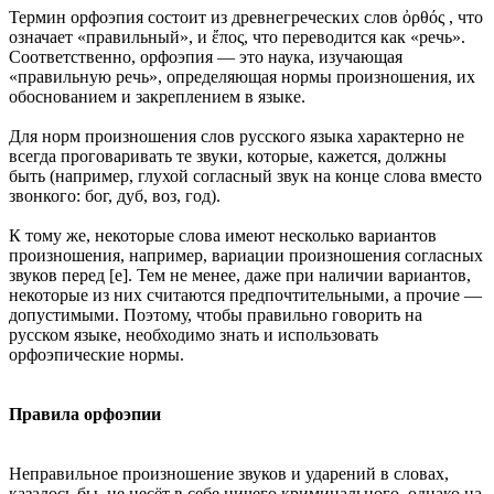
Термин орфоэпия состоит из древнегреческих слов ὀρθός , что
означает «правильный», и ἔπος, что переводится как «речь».
Соответственно, орфоэпия — это наука, изучающая
«правильную речь», определяющая нормы произношения, их
обоснованием и закреплением в языке.
Для норм произношения слов русского языка характерно не
всегда проговаривать те звуки, которые, кажется, должны
быть (например, глухой согласный звук на конце слова вместо
звонкого: бог, дуб, воз, год).
К тому же, некоторые слова имеют несколько вариантов
произношения, например, вариации произношения согласных
звуков перед [е]. Тем не менее, даже при наличии вариантов,
некоторые из них считаются предпочтительными, а прочие —
допустимыми. Поэтому, чтобы правильно говорить на
русском языке, необходимо знать и использовать
орфоэпические нормы.
Правила орфоэпии
Неправильное произношение звуков и ударений в словах,
казалось бы, не несёт в себе ничего криминального, однако на