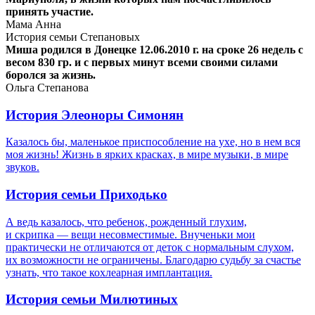
принять участие.
Мама Анна
История семьи Степановых
Миша родился в Донецке 12.06.2010 г. на сроке 26 недель с
весом 830 гр. и с первых минут всеми своими силами
боролся за жизнь.
Ольга Степанова
История Элеоноры Симонян
Казалось бы, маленькое приспособление на ухе, но в нем вся
моя жизнь! Жизнь в ярких красках, в мире музыки, в мире
звуков.
История семьи Приходько
А ведь казалось, что ребенок, рожденный глухим,
и скрипка — вещи несовместимые. Внученьки мои
практически не отличаются от деток с нормальным слухом,
их возможности не ограничены. Благодарю судьбу за счастье
узнать, что такое кохлеарная имплантация.
История семьи Милютиных