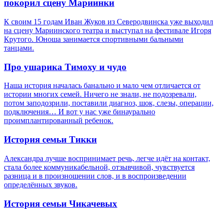
покорил сцену Мариинки
К своим 15 годам Иван Жуков из Северодвинска уже выходил
на сцену Мариинского театра и выступал на фестивале Игоря
Крутого. Юноша занимается спортивными бальными
танцами.
Про ушарика Тимоху и чудо
Наша история началась банально и мало чем отличается от
истории многих семей. Ничего не знали, не подозревали,
потом заподозрили, поставили диагноз, шок, слезы, операции,
подключения… И вот у нас уже бинаурально
проимплантированный ребенок.
История семьи Тикки
Александра лучше воспринимает речь, легче идёт на контакт,
стала более коммуникабельной, отзывчивой, чувствуется
разница и в произношении слов, и в воспроизведении
определённых звуков.
История семьи Чикачевых