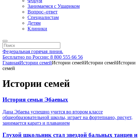
Форум
Занимаемся с Ушариком
Вопрос–ответ
Специалистам
Детям
Клиники
Федеральная горячая линия.
Бесплатно по России: 8 800 555 66 56
Главная
Истории семей
Истории семей
Истории семей
Истории
семей
Истории семей
История семьи Эбаевых
Дана Эбаева успешно учится во втором классе
общеобразовательной школы, играет на фортепиано, рисует,
занимается каратэ и плаванием
Глухой школьник стал звездой бальных танцев и