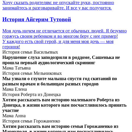
Хочу сказать родителям: не опускайте руки, постоянно
занимайтесь и разговаривайте. И все у вас получится.
История Айгерим Тутовой
Моя дочь ничем не отличается от обычных людей. Я безумно
горжусь своим ребенком и во многом беру с нее пример!
У каждого есть свой герой, и для меня моя дочь — моя
героиня!
История семьи Васильевых
Нарушение слуха заподозрили в роддоме, Сашенька не
прошла первый аудиологический скрининг
Мама Татьяна
История семьи Мельниковых
Мы узнали о глухоте малыша спустя год скитаний по
разным врачам и больницам разных городов
Мама Елена
История Роберта из Донецка
Хотим рассказать вам историю маленького Роберта из
Донецка, в жизни которого нам посчастливилось принять
участие
Мама Анна
История семьи Горожаненко
Хотим рассказать вам историю семьи Горожаненко из
Мариуполя, в жизни которых нам посчастливилось