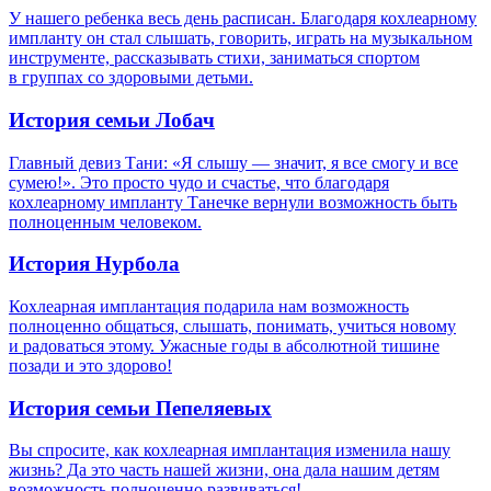
У нашего ребенка весь день расписан. Благодаря кохлеарному
импланту он стал слышать, говорить, играть на музыкальном
инструменте, рассказывать стихи, заниматься спортом
в группах со здоровыми детьми.
История семьи Лобач
Главный девиз Тани: «Я слышу — значит, я все смогу и все
сумею!». Это просто чудо и счастье, что благодаря
кохлеарному импланту Танечке вернули возможность быть
полноценным человеком.
История Нурбола
Кохлеарная имплантация подарила нам возможность
полноценно общаться, слышать, понимать, учиться новому
и радоваться этому. Ужасные годы в абсолютной тишине
позади и это здорово!
История семьи Пепеляевых
Вы спросите, как кохлеарная имплантация изменила нашу
жизнь? Да это часть нашей жизни, она дала нашим детям
возможность полноценно развиваться!