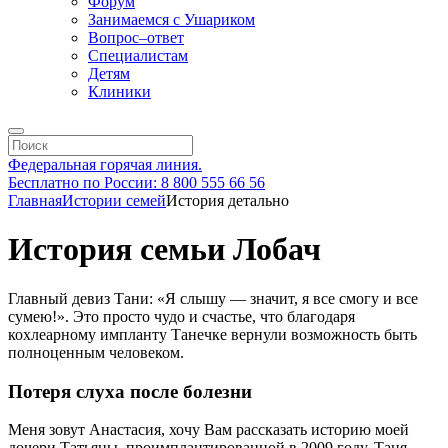
Форум
Занимаемся с Ушариком
Вопрос–ответ
Специалистам
Детям
Клиники
Федеральная горячая линия.
Бесплатно по России: 8 800 555 66 56
Главная
Истории семей
История детально
История семьи Лобач
Главный девиз Тани: «Я слышу — значит, я все смогу и все
сумею!». Это просто чудо и счастье, что благодаря
кохлеарному импланту Танечке вернули возможность быть
полноценным человеком.
Потеря слуха после болезни
Меня зовут Анастасия, хочу Вам рассказать историю моей
дочери Татьяны, проимплантированной в 2009 году. Таня