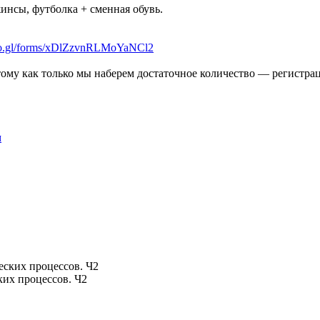
жинсы, футболка + сменная обувь.
goo.gl/forms/xDlZzvnRLMoYaNCl2
ому как только мы наберем достаточное количество — регистрац
м
их процессов. Ч2