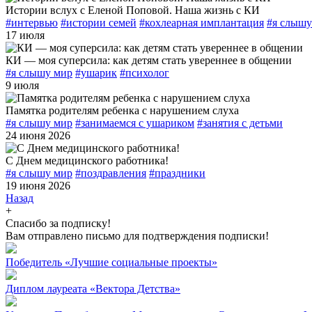
Истории вслух с Еленой Поповой. Наша жизнь с КИ
#интервью
#истории семей
#кохлеарная имплантация
#я слышу
17 июля
КИ — моя суперсила: как детям стать увереннее в общении
#я слышу мир
#ушарик
#психолог
9 июля
Памятка родителям ребенка с нарушением слуха
#я слышу мир
#занимаемся с ушариком
#занятия с детьми
24 июня 2026
С Днем медицинского работника!
#я слышу мир
#поздравления
#праздники
19 июня 2026
Назад
+
Спасибо за подписку!
Вам отправлено письмо для подтверждения подписки!
Победитель «Лучшие социальные проекты»
Диплом лауреата «Вектора Детства»