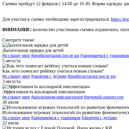
Сьемки пройдут 12 февраля с 14.00 до 16.30. Форма одежды: д
Для участия в съемке необходимо зарегистрироваться:
https://
ВНИМАНИЕ:
количество участников съемки ограничено, поэт
Смотрите также
Дыхательная зарядка для детей
#я слышу мир
#реабилитация после ки
#занимаемся с ушарико
5 августа
Как лето помогает ребёнку учиться новым словам?
#я слышу мир
#занятия с детьми
#реабилитация после ки
3 августа
Эффективность кохлеарной имплантации
#я слышу мир
#кохлеарная имплантация
#речевой процессор
30 июля
Использование игровых технологий по развитию фонематическ
#я слышу мир
#занимаемся с ушариком
#занятия с детьми
22 июля