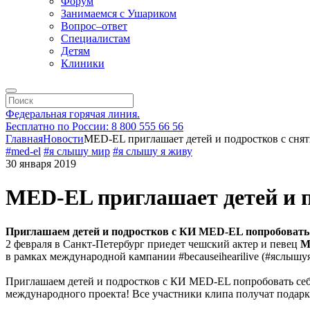
Форум
Занимаемся с Ушариком
Вопрос–ответ
Специалистам
Детям
Клиники
Федеральная горячая линия.
Бесплатно по России: 8 800 555 66 56
Главная
Новости
MED-EL приглашает детей и подростков с снят
#med-el
#я слышу мир
#я слышу я живу
30 января 2019
MED-EL приглашает детей и п
Приглашаем детей и подростков с КИ MED-EL попробовать 
2 февраля в Санкт-Петербург приедет чешский актер и певец
М
в рамках международной кампании #becauseihearilive (#яслышу
Приглашаем детей и подростков с КИ MED-EL попробовать себя
международного проекта! Все участники клипа получат подар