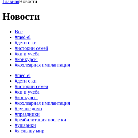
Главная
Новости
Новости
Все
#med-el
#дети с ки
#истории семей
#ки и учеба
#конкурсы
#кохлеарная имплантация
#med-el
#дети с ки
#истории семей
#ки и учеба
#конкурсы
#кохлеарная имплантация
#лучше дома
#праздники
#реабилитация после ки
#ушарики
#я слышу мир