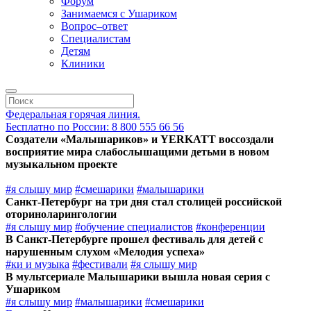
Форум
Занимаемся с Ушариком
Вопрос–ответ
Специалистам
Детям
Клиники
Федеральная горячая линия.
Бесплатно по России: 8 800 555 66 56
Создатели «Малышариков» и YERKATT воссоздали
восприятие мира слабослышащими детьми в новом
музыкальном проекте
#я слышу мир
#смешарики
#малышарики
Санкт-Петербург на три дня стал столицей российской
оториноларингологии
#я слышу мир
#обучение специалистов
#конференции
В Санкт-Петербурге прошел фестиваль для детей с
нарушенным слухом «Мелодия успеха»
#ки и музыка
#фестивали
#я слышу мир
В мультсериале Малышарики вышла новая серия с
Ушариком
#я слышу мир
#малышарики
#смешарики