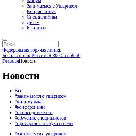
Форум
Занимаемся с Ушариком
Вопрос–ответ
Специалистам
Детям
Клиники
Федеральная горячая линия.
Бесплатно по России: 8 800 555 66 56
Главная
Новости
Новости
Все
#занимаемся с ушариком
#ки и музыка
#конференции
#новогодние елки
#обучение специалистов
#пространство слуха и речи
#занимаемся с ушариком