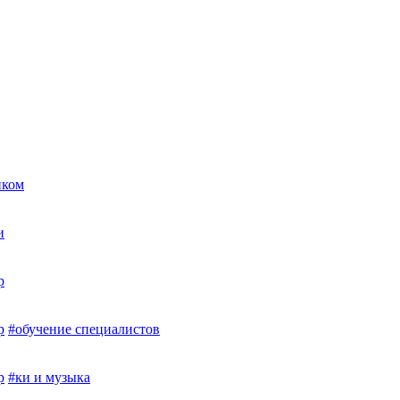
иком
и
р
р
#обучение специалистов
р
#ки и музыка