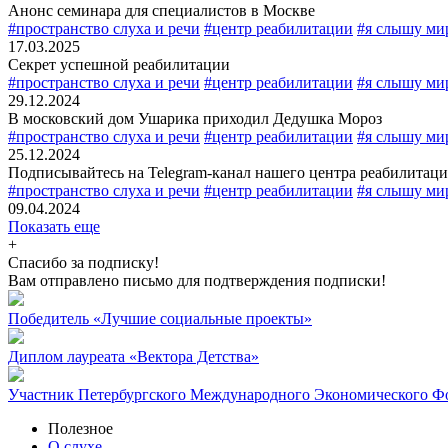
Анонс семинара для специалистов в Москве
#пространство слуха и речи
#центр реабилитации
#я слышу ми
17.03.2025
Секрет успешной реабилитации
#пространство слуха и речи
#центр реабилитации
#я слышу ми
29.12.2024
В московский дом Ушарика приходил Дедушка Мороз
#пространство слуха и речи
#центр реабилитации
#я слышу ми
25.12.2024
Подписывайтесь на Telegram-канал нашего центра реабилитаци
#пространство слуха и речи
#центр реабилитации
#я слышу ми
09.04.2024
Показать еще
+
Спасибо за подписку!
Вам отправлено письмо для подтверждения подписки!
Победитель «Лучшие социальные проекты»
Диплом лауреата «Вектора Детства»
Участник Петербургского Международного Экономического Ф
Полезное
О слухе