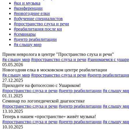
#ки и музыка
#конференции
#новогодние елки
#обучение специалистов
#пространство слуха и речи
#реабилитация после ки
#семинары
#центр реабилитации
#я слышу мир
Прием невролога в центре "Пространство слуха и речи"
#я слышу мир
#пространство слуха и речи
#занимаемся с ушар
05.05.2026
Новогодняя елка в московском центре реабилитации
#я слышу мир
#пространство слуха и речи
#центр реабилитаци
27.12.2025
Приходите на фотосессию с Ушариком!
#пространство слуха и речи
#центр реабилитации
#я слышу ми
01.11.2025
Семинар по логопедической диагностике
#пространство слуха и речи
#центр реабилитации
#я слышу ми
13.10.2025
Теперь в нашем «пространстве» живёт музыка!
#пространство слуха и речи
#центр реабилитации
#я слышу ми
10.10.2025