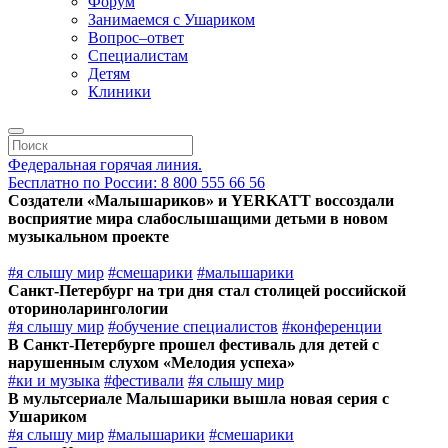
Форум
Занимаемся с Ушариком
Вопрос–ответ
Специалистам
Детям
Клиники
Федеральная горячая линия.
Бесплатно по России: 8 800 555 66 56
Создатели «Малышариков» и YERKATT воссоздали
восприятие мира слабослышащими детьми в новом
музыкальном проекте
#я слышу мир
#смешарики
#малышарики
Санкт-Петербург на три дня стал столицей российской
оториноларингологии
#я слышу мир
#обучение специалистов
#конференции
В Санкт-Петербурге прошел фестиваль для детей с
нарушенным слухом «Мелодия успеха»
#ки и музыка
#фестивали
#я слышу мир
В мультсериале Малышарики вышла новая серия с
Ушариком
#я слышу мир
#малышарики
#смешарики