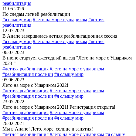
реабилитация
11.05.2026
По следам летней реабилитации
#я слышу мир
#лето на море с ушариком
#летняя
реабилитация
12.07.2023
В Анапе завершилась летняя реабилитационная сессия
#я слышу мир
#лето на море с ушариком
#летняя
реабилитация
06.07.2023
В июне стартует ежегодный выезд "Лето на море с Ушариком
2023!"
#летняя реабилитация
#лето на море с ушариком
#реабилитация после ки
#я слышу мир
05.06.2023
Лето на море с Ушариком 2022!
#летняя реабилитация
#лето на море с ушариком
#реабилитация после ки
#я слышу мир
23.05.2022
Лето на море с Ушариком 2021! Регистрация открыта!
#летняя реабилитация
#лето на море с ушариком
#реабилитация после ки
#я слышу мир
26.02.2021
Мы в Анапе! Лето, море, солнце и занятия!
#летняя реабилитация
#лето на море с ушариком
#я слышу