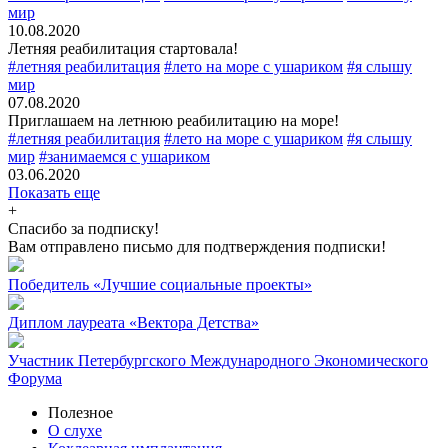
мир
10.08.2020
Летняя реабилитация стартовала!
#летняя реабилитация
#лето на море с ушариком
#я слышу
мир
07.08.2020
Приглашаем на летнюю реабилитацию на море!
#летняя реабилитация
#лето на море с ушариком
#я слышу
мир
#занимаемся с ушариком
03.06.2020
Показать еще
+
Спасибо за подписку!
Вам отправлено письмо для подтверждения подписки!
Победитель «Лучшие социальные проекты»
Диплом лауреата «Вектора Детства»
Участник Петербургского Международного Экономического
Форума
Полезное
О слухе