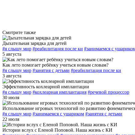
Смотрите также
Дыхательная зарядка для детей
#я слышу мир
#реабилитация после ки
#занимаемся с ушарико
5 августа
Как лето помогает ребёнку учиться новым словам?
#я слышу мир
#занятия с детьми
#реабилитация после ки
3 августа
Эффективность кохлеарной имплантации
#я слышу мир
#кохлеарная имплантация
#речевой процессор
30 июля
Использование игровых технологий по развитию фонематическ
#я слышу мир
#занимаемся с ушариком
#занятия с детьми
22 июля
Истории вслух с Еленой Поповой. Наша жизнь с КИ