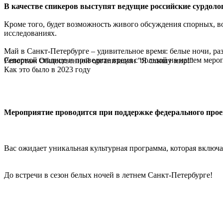
В качестве спикеров выступят ведущие российские сурдолог
Кроме того, будет возможность живого обсуждения спорных, 
исследованиях.
Май в Санкт-Петербурге – удивительное время: белые ночи, ра
Северной столице и проведите время с пользой на нашем меро
Репортаж Общественной организации "Я слышу мир!"
Как это было в 2023 году
Мероприятие проводится при поддержке федерального прое
Вас ожидает уникальная культурная программа, которая включа
До встречи в сезон белых ночей в летнем Санкт-Петербурге!