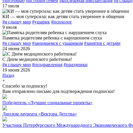
#интервью
#истории семей
#кохлеарная имплантация
#я слышу
17 июля
КИ — моя суперсила: как детям стать увереннее в общении
#я слышу мир
#ушарик
#психолог
9 июля
Памятка родителям ребенка с нарушением слуха
#я слышу мир
#занимаемся с ушариком
#занятия с детьми
24 июня 2026
С Днем медицинского работника!
#я слышу мир
#поздравления
#праздники
19 июня 2026
Назад
+
Спасибо за подписку!
Вам отправлено письмо для подтверждения подписки!
Победитель «Лучшие социальные проекты»
Диплом лауреата «Вектора Детства»
Участник Петербургского Международного Экономического Ф