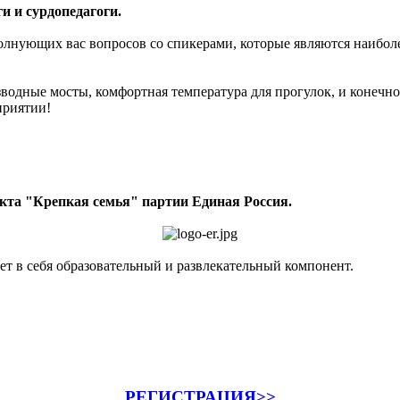
и и сурдопедагоги.
волнующих вас вопросов со спикерами, которые являются наибо
зводные мосты, комфортная температура для прогулок, и конечн
приятии!
кта "Крепкая семья" партии Единая Россия.
ет в себя образовательный и развлекательный компонент.
РЕГИСТРАЦИЯ>>