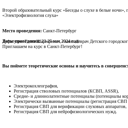
Второй образовательный курс «Беседы о слухе в белые ночи», 
«Электрофизиология слуха»
Место проведения:
Санкт-Петербург
Даты проведения:
23-25 мая 2024 года
Туфатулин Газиз Шарифович, главный врач Детского городског
Приглашаем на курс в Санкт-Петербург!
Вы поймете теоретические основы и научитесь в совершен
Электрокохлеография,
Регистрация стволовых потенциалов (КСВП, ASSR),
Средне- и длиннолатентные потенциалы (потенциалы кор
Электрически вызванные потенциалы (регистрация СВП 
Регистрация СВП для верификации слуховых аппаратов,
Регистрация СВП для нейрофизиологических нужд.