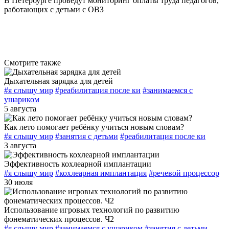
В Петербурге проведут мониторинг оплаты труда педагогов,
работающих с детьми с ОВЗ
Смотрите также
Дыхательная зарядка для детей
#я слышу мир
#реабилитация после ки
#занимаемся с
ушариком
5 августа
Как лето помогает ребёнку учиться новым словам?
#я слышу мир
#занятия с детьми
#реабилитация после ки
3 августа
Эффективность кохлеарной имплантации
#я слышу мир
#кохлеарная имплантация
#речевой процессор
30 июля
Использование игровых технологий по развитию
фонематических процессов. Ч2
#я слышу мир
#занимаемся с ушариком
#занятия с детьми