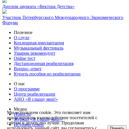
Диплом лауреата «Вектора Детства»
Участник Петербургского Международного Экономического
Форума
Полезное
О слухе
Кохлеарная имплантация
Музыкальный фестиваль
Ушарик рекомендует
Online тест
Дистанционная реабилитация
Вопрос–ответ
Купить пособия по реабилитации
О нас
О программе
Центр реабилитации
АНО «Я слышу мир!»
Медиа
Мы используем cookie. Это позволяет нам
Новости
анализировать взаимодействие посетителей с
Журнал «Я слышу мир!»
сайтом и делать его лучше. Продолжая
Истории семей
использовать данный сайт, вы соглашаетесь с
Принять