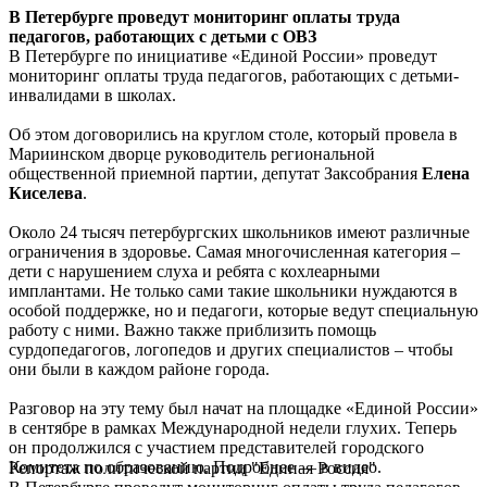
В Петербурге проведут мониторинг оплаты труда
педагогов, работающих с детьми с ОВЗ
В Петербурге по инициативе «Единой России» проведут
мониторинг оплаты труда педагогов, работающих с детьми-
инвалидами в школах.
Об этом договорились на круглом столе, который провела в
Мариинском дворце руководитель региональной
общественной приемной партии, депутат Заксобрания
Елена
Киселева
.
Около 24 тысяч петербургских школьников имеют различные
ограничения в здоровье. Самая многочисленная категория –
дети с нарушением слуха и ребята с кохлеарными
имплантами. Не только сами такие школьники нуждаются в
особой поддержке, но и педагоги, которые ведут специальную
работу с ними. Важно также приблизить помощь
сурдопедагогов, логопедов и других специалистов – чтобы
они были в каждом районе города.
Разговор на эту тему был начат на площадке «Единой России»
в сентябре в рамках Международной недели глухих. Теперь
он продолжился с участием представителей городского
Комитета по образованию. Подробнее — в видео.
Репортаж политической партии "Единая Россия"