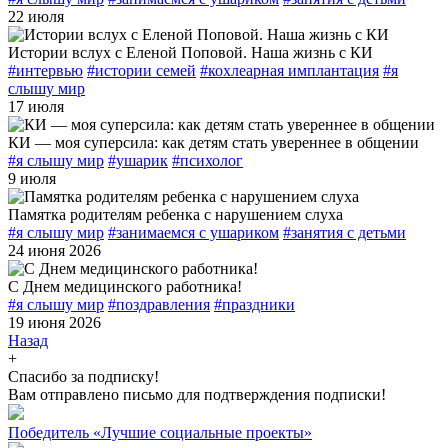
22 июля
Истории вслух с Еленой Поповой. Наша жизнь с КИ
#интервью
#истории семей
#кохлеарная имплантация
#я
слышу мир
17 июля
КИ — моя суперсила: как детям стать увереннее в общении
#я слышу мир
#ушарик
#психолог
9 июля
Памятка родителям ребенка с нарушением слуха
#я слышу мир
#занимаемся с ушариком
#занятия с детьми
24 июня 2026
С Днем медицинского работника!
#я слышу мир
#поздравления
#праздники
19 июня 2026
Назад
+
Спасибо за подписку!
Вам отправлено письмо для подтверждения подписки!
Победитель «Лучшие социальные проекты»