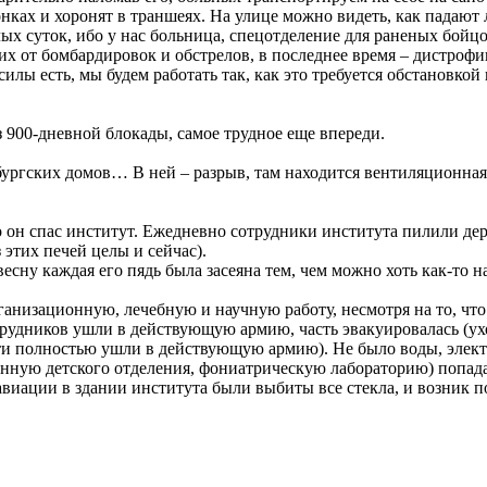
ах и хоронят в траншеях. На улице можно видеть, как падают л
х суток, ибо у нас больница, спецотделение для раненых бойцов
их от бомбардировок и обстрелов, в последнее время – дистрофи
 силы есть, мы будем работать так, как это требуется обстановко
з 900-дневной блокады, самое трудное еще впереди.
ургских домов… В ней – разрыв, там находится вентиляционная
о он спас институт. Ежедневно сотрудники института пилили д
этих печей целы и сейчас).
весну каждая его пядь была засеяна тем, чем можно хоть как-то
низационную, лечебную и научную работу, несмотря на то, что 
удников ушли в действующую армию, часть эвакуировалась (ухо
и полностью ушли в действующую армию). Не было воды, электро
нную детского отделения, фониатрическую лабораторию) попада
виации в здании института были выбиты все стекла, и возник п