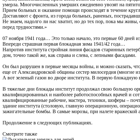
умерла. Многочисленных умерших ежедневно увозят на пятитонк
Прием больных и оказание помощи происходят в течение круглы
Доставляют с фронта, из города больных, раненых, пострадавш
Не знаем, надолго ли нас хватит, но до тех пор, пока мы живы,
перед трудностями.»
07 ноября 1941 года… Это только начало, это первые 60 дней и
Впереди страшная первая блокадная зима 1941/42 года…
Напротив института стройная линия фасадов старинных петерб
дом, точно такой же, как справа и слева, с лепными фасадами.
Он был разрушен в первые месяцы войны, и можно сказать, чт
еще от Александровской общины сестер милосердия (многие из 
А вот зеленый газон во дворе института. В первую блокадную 
В тяжелые дни блокады институт продолжал свою большую орга
квалифицированных и наиболее работоспособных врачей и сотр
квалифицированные рабочие, мастера, техники, шоферы – почт
здание института (столовую, главную операционную, операцио
зажигательные бомбы. В самые морозы, при налете вражеской а
Продолжение в следующих публикациях.
Смотрите также