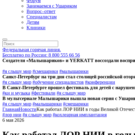
Форум
Занимаемся с Ушариком
Вопрос–ответ
Специалистам
Детям
Клиники
Федеральная горячая линия.
Бесплатно по России: 8 800 555 66 56
Создатели «Малышариков» и YERKATT воссоздали воспри
#я слышу мир
#смешарики
#малышарики
Санкт-Петербург на три дня стал столицей российской ото
#я слышу мир
#обучение специалистов
#конференции
В Санкт-Петербурге прошел фестиваль для детей с наруше
#ки и музыка
#фестивали
#я слышу мир
В мультсериале Малышарики вышла новая серия с Ушари
#я слышу мир
#малышарики
#смешарики
Главная
Новости
Как работал ЛОР НИИ в годы Великой Отечес
#лор нии
#я слышу мир
#кохлеарная имплантация
6 мая 2026
Как работал ЛОР НИИ в годы