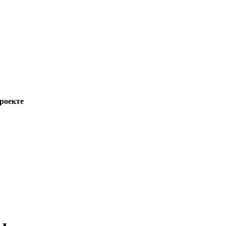
роекте
ы