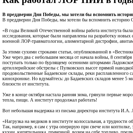
В преддверии Дня Победы, мы хотели бы вспомнить истор
В преддверии Дня Победы, мы хотели бы вспомнить историю Сан
«В годы Великой Отечественной войны работа института была
исследования, которые были направлены на разработку новых 
военной ЛОР-травматологии, алиментарной дистрофии, авитам
За этими сухими строками статьи, опубликованной в «Вестни
Уже через два с небольшим месяца от начала войны, 8 сентября
поступать только по бурлящему осенними штормами Ладожском
артиллерийские обстрелы с Пулковских высот прямой наводкой 
продовольственные Бадаевские склады, реки расплавленного са
кинохронике. Но вдумайтесь: до Бадаевских складов менее 5 м
близости от института.
Уже в конце октября настала ранняя зима, грянули первые моро
тепла, пищи. А институт продолжал работать!
Вот небольшая выдержка из письма директора института И.А. Л
«Нагрузка на медиков в институте колоссальная, а трудности
Так, например, я сам с утра оперирую при свече или коптилке,
кухни, кипятильника, прачечной, возим на себе топливо, предв