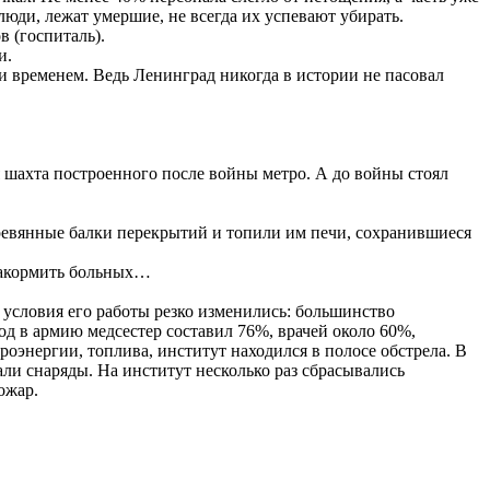
юди, лежат умершие, не всегда их успевают убирать.
 (госпиталь).
и.
й и временем. Ведь Ленинград никогда в истории не пасовал
 шахта построенного после войны метро. А до войны стоял
еревянные балки перекрытий и топили им печи, сохранившиеся
 накормить больных…
условия его работы резко изменились: большинство
д в армию медсестер составил 76%, врачей около 60%,
энергии, топлива, институт находился в полосе обстрела. В
ли снаряды. На институт несколько раз сбрасывались
ожар.