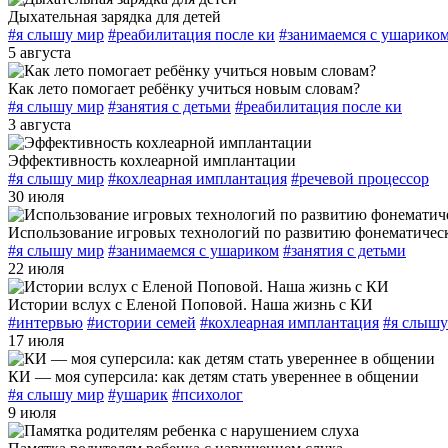
Дыхательная зарядка для детей
#я слышу мир
#реабилитация после ки
#занимаемся с ушарико
5 августа
Как лето помогает ребёнку учиться новым словам?
#я слышу мир
#занятия с детьми
#реабилитация после ки
3 августа
Эффективность кохлеарной имплантации
#я слышу мир
#кохлеарная имплантация
#речевой процессор
30 июля
Использование игровых технологий по развитию фонематическ
#я слышу мир
#занимаемся с ушариком
#занятия с детьми
22 июля
Истории вслух с Еленой Поповой. Наша жизнь с КИ
#интервью
#истории семей
#кохлеарная имплантация
#я слышу
17 июля
КИ — моя суперсила: как детям стать увереннее в общении
#я слышу мир
#ушарик
#психолог
9 июля