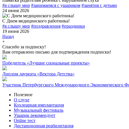
Памятка родителям ребенка с нарушением слуха
#я слышу мир
#занимаемся с ушариком
#занятия с детьми
24 июня 2026
С Днем медицинского работника!
#я слышу мир
#поздравления
#праздники
19 июня 2026
Назад
+
Спасибо за подписку!
Вам отправлено письмо для подтверждения подписки!
Победитель «Лучшие социальные проекты»
Диплом лауреата «Вектора Детства»
Участник Петербургского Международного Экономического Ф
Полезное
О слухе
Кохлеарная имплантация
Музыкальный фестиваль
Ушарик рекомендует
Online тест
Дистанционная реабилитация