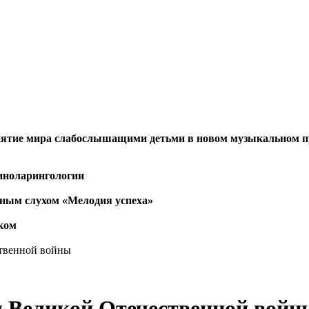
ятие мира слабослышащими детьми в новом музыкальном п
риноларингологии
нным слухом «Мелодия успеха»
ком
твенной войны
 Великой Отечественной войн