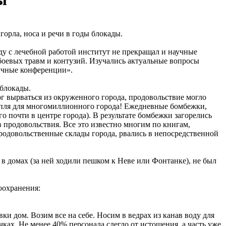
орла, носа и речи в годы блокады.
у с лечебной работой институт не прекращал и научные
боевых травм и контузий. Изучались актуальные вопросы
учные конференции».
 блокады.
ог вырваться из окруженного города, продовольствие могло
капля для многомиллионного города! Ежедневные бомбежки,
 почти в центре города). В результате бомбежки загорелись
 продовольствия. Все это известно многим по книгам,
продовольственные склады города, рвались в непосредственной
 в домах (за ней ходили пешком к Неве или Фонтанке), не был
оохранения:
ки дом. Возим все на себе. Носим в ведрах из канав воду для
чках. Не менее 40% персонала слегло от истощения, а часть уже