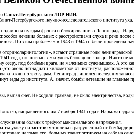
ию Санкт-Петербургского ЛОР НИИ.
кт-Петербургского научно-исследовательского института уха, г
 подчинена нуждам фронта и блокированного Ленинграда. Наряд
способов лечения больных с расстройствами слуха и речи после 
иноза. По этим проблемам в 1943 и 1944 гг. были проведены на
ке оториноларингологии», встают страшные годы ленинградской
 1941 года, полностью замкнулось блокадное кольцо. Никто не м
у озеру, под бомбами врага, на маленьких суденышках. А это 
(это около пятнадцати километров от института, расположенного
хара текли по тротуарам, Ленинград лишился последних запасов
инут езды до института. А, значит, бомбы летевшие на главные 
зы, выпал снег. Не ходили трамваи, не было электричества, воды
опотко, направленного им 7 ноября 1941 года в Наркомат здрав
 обслуживания больных требуют максимального напряжения.
 затем ухожу на заготовку топлива в разрушенный от бомбардиров
арительно наломав его, больных транспортируем на себе на сано