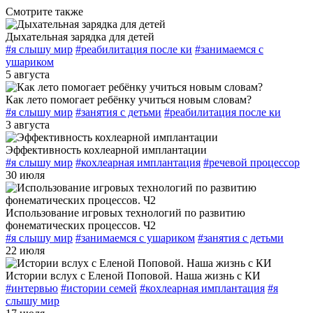
Смотрите также
Дыхательная зарядка для детей
#я слышу мир
#реабилитация после ки
#занимаемся с
ушариком
5 августа
Как лето помогает ребёнку учиться новым словам?
#я слышу мир
#занятия с детьми
#реабилитация после ки
3 августа
Эффективность кохлеарной имплантации
#я слышу мир
#кохлеарная имплантация
#речевой процессор
30 июля
Использование игровых технологий по развитию
фонематических процессов. Ч2
#я слышу мир
#занимаемся с ушариком
#занятия с детьми
22 июля
Истории вслух с Еленой Поповой. Наша жизнь с КИ
#интервью
#истории семей
#кохлеарная имплантация
#я
слышу мир