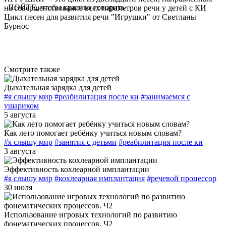
ПОЙТЕ, чтобы красиво говорить
на совершенствование всех параметров речи у детей с КИ
Цикл песен для развития речи "Игрушки" от Светланы
Бурнос
Смотрите также
Дыхательная зарядка для детей
#я слышу мир
#реабилитация после ки
#занимаемся с
ушариком
5 августа
Как лето помогает ребёнку учиться новым словам?
#я слышу мир
#занятия с детьми
#реабилитация после ки
3 августа
Эффективность кохлеарной имплантации
#я слышу мир
#кохлеарная имплантация
#речевой процессор
30 июля
Использование игровых технологий по развитию
фонематических процессов. Ч2