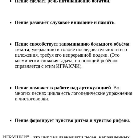
Пение сделает речь интонационно богатой
.
Пение разовьёт слуховое внимание и память
.
Пение способствует запоминанию большого объёма
текста
, удержанию в голове последовательности его
изложения, требуя его непрерывной подачи. (Это
космически сложная задача, но поющий ребёнок
справляется с этим ИГРАЮЧИ).
Пение поможет в работе над артикуляцией
. Во
многих песнях цикла есть логопедические упражнения
и чистоговорки.
Пение формирует чувство ритма и чувство рифмы
.
ИГРУШКИ" - это цикл из двенадцати песен, направленных