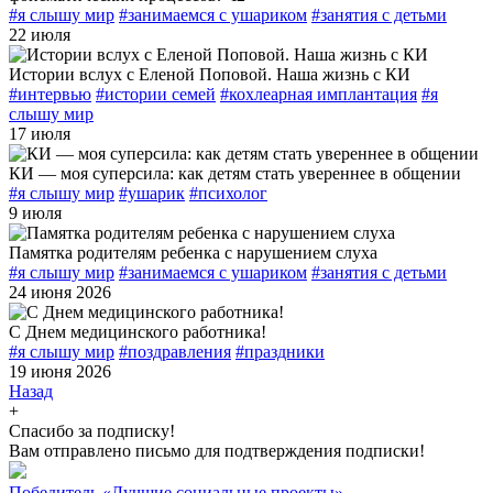
#я слышу мир
#занимаемся с ушариком
#занятия с детьми
22 июля
Истории вслух с Еленой Поповой. Наша жизнь с КИ
#интервью
#истории семей
#кохлеарная имплантация
#я
слышу мир
17 июля
КИ — моя суперсила: как детям стать увереннее в общении
#я слышу мир
#ушарик
#психолог
9 июля
Памятка родителям ребенка с нарушением слуха
#я слышу мир
#занимаемся с ушариком
#занятия с детьми
24 июня 2026
С Днем медицинского работника!
#я слышу мир
#поздравления
#праздники
19 июня 2026
Назад
+
Спасибо за подписку!
Вам отправлено письмо для подтверждения подписки!
Победитель «Лучшие социальные проекты»