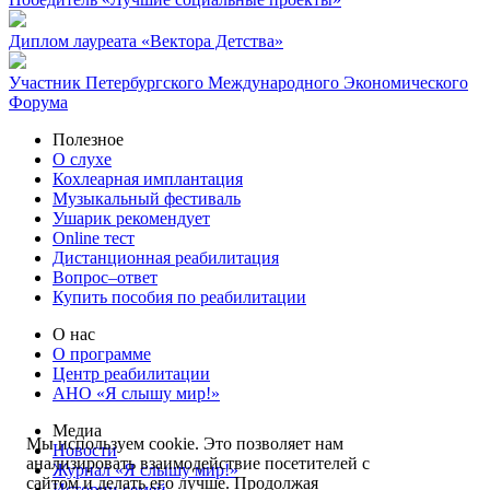
Диплом лауреата «Вектора Детства»
Участник Петербургского Международного Экономического
Форума
Полезное
О слухе
Кохлеарная имплантация
Музыкальный фестиваль
Ушарик рекомендует
Online тест
Дистанционная реабилитация
Вопрос–ответ
Купить пособия по реабилитации
О нас
О программе
Центр реабилитации
АНО «Я слышу мир!»
Медиа
Мы используем cookie. Это позволяет нам
Новости
анализировать взаимодействие посетителей с
Журнал «Я слышу мир!»
сайтом и делать его лучше. Продолжая
Истории семей