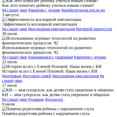
Как лето помогает ребёнку учиться новым словам?
#я слышу мир
#занятия с детьми
#реабилитация после ки
3 августа
Эффективность кохлеарной имплантации
#я слышу мир
#кохлеарная имплантация
#речевой процессор
30 июля
Использование игровых технологий по развитию
фонематических процессов. Ч2
#я слышу мир
#занимаемся с ушариком
#занятия с детьми
22 июля
Истории вслух с Еленой Поповой. Наша жизнь с КИ
#интервью
#истории семей
#кохлеарная имплантация
#я
слышу мир
17 июля
КИ — моя суперсила: как детям стать увереннее в общении
#я слышу мир
#ушарик
#психолог
9 июля
Памятка родителям ребенка с нарушением слуха