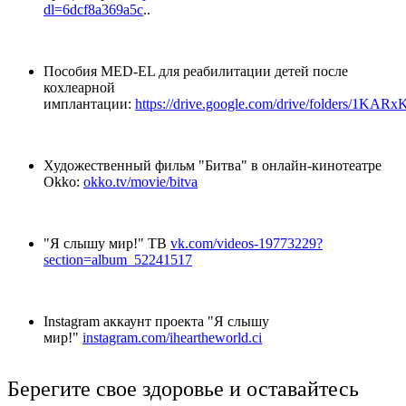
dl=6dcf8a369a5c
..
Пособия MED-EL для реабилитации детей после
кохлеарной
имплантации:
https://drive.google.com/drive/folders/1K
Художественный фильм "Битва" в онлайн-кинотеатре
Okko:
okko.tv/movie/bitva
"Я слышу мир!" ТВ
vk.com/videos-19773229?
section=album_52241517
Instagram аккаунт проекта "Я слышу
мир!"
instagram.com/iheartheworld.ci
Берегите свое здоровье и оставайтесь