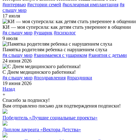
#интервью
#истории семей
#кохлеарная имплантация
#я
слышу мир
17 июля
КИ — моя суперсила: как детям стать увереннее в общении
#я слышу мир
#ушарик
#психолог
9 июля
Памятка родителям ребенка с нарушением слуха
#я слышу мир
#занимаемся с ушариком
#занятия с детьми
24 июня 2026
С Днем медицинского работника!
#я слышу мир
#поздравления
#праздники
19 июня 2026
Назад
+
Спасибо за подписку!
Вам отправлено письмо для подтверждения подписки!
Победитель «Лучшие социальные проекты»
Диплом лауреата «Вектора Детства»