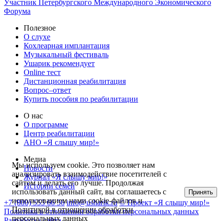
Участник Петербургского Международного Экономического
Форума
Полезное
О слухе
Кохлеарная имплантация
Музыкальный фестиваль
Ушарик рекомендует
Online тест
Дистанционная реабилитация
Вопрос–ответ
Купить пособия по реабилитации
О нас
О программе
Центр реабилитации
АНО «Я слышу мир!»
Медиа
Мы используем cookie. Это позволяет нам
Новости
анализировать взаимодействие посетителей с
Журнал «Я слышу мир!»
сайтом и делать его лучше. Продолжая
Истории семей
использовать данный сайт, вы соглашаетесь с
Принять
использованием нами cookie-файлов и
+7 (800) 555 66 56
info@usharik.ru
© Проект «Я слышу мир!»
Политикой в отношении обработки
Политика в отношении обработки персональных данных
персональных данных
Разработка сайта —