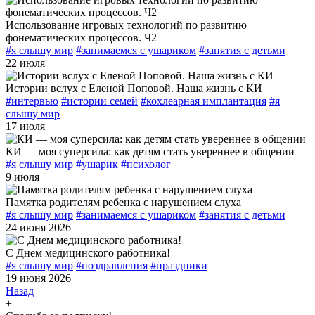
Использование игровых технологий по развитию
фонематических процессов. Ч2
#я слышу мир
#занимаемся с ушариком
#занятия с детьми
22 июля
Истории вслух с Еленой Поповой. Наша жизнь с КИ
#интервью
#истории семей
#кохлеарная имплантация
#я
слышу мир
17 июля
КИ — моя суперсила: как детям стать увереннее в общении
#я слышу мир
#ушарик
#психолог
9 июля
Памятка родителям ребенка с нарушением слуха
#я слышу мир
#занимаемся с ушариком
#занятия с детьми
24 июня 2026
С Днем медицинского работника!
#я слышу мир
#поздравления
#праздники
19 июня 2026
Назад
+