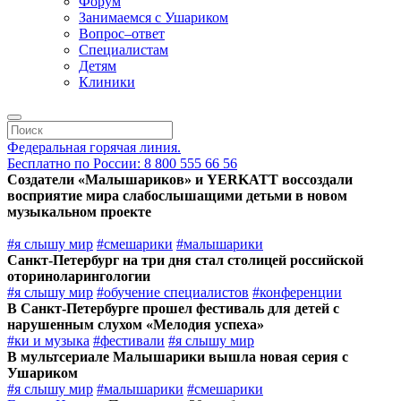
Форум
Занимаемся с Ушариком
Вопрос–ответ
Специалистам
Детям
Клиники
Федеральная горячая линия.
Бесплатно по России: 8 800 555 66 56
Создатели «Малышариков» и YERKATT воссоздали
восприятие мира слабослышащими детьми в новом
музыкальном проекте
#я слышу мир
#смешарики
#малышарики
Санкт-Петербург на три дня стал столицей российской
оториноларингологии
#я слышу мир
#обучение специалистов
#конференции
В Санкт-Петербурге прошел фестиваль для детей с
нарушенным слухом «Мелодия успеха»
#ки и музыка
#фестивали
#я слышу мир
В мультсериале Малышарики вышла новая серия с
Ушариком
#я слышу мир
#малышарики
#смешарики