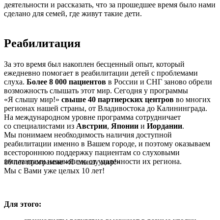
деятельности и рассказать, что за прошедшее время было нами
сделано для семей, где живут такие дети.
Реабилитация
За это время был накоплен бесценный опыт, который
ежедневно помогает в реабилитации детей с проблемами
слуха.
Более 8 000 пациентов
в России и СНГ заново обрели
возможность слышать этот мир. Сегодня у программы
«Я слышу мир!»
свыше 40 партнерских центров
во многих
регионах нашей страны, от Владивостока до Калининграда.
На международном уровне программа сотрудничает
со специалистами из
Австрии
,
Японии
и
Иордании
.
Мы понимаем необходимость наличия доступной
реабилитации именно в Вашем городе, и поэтому оказываем
всестороннюю поддержку пациентам со слуховыми
имплантами независимо от удаленности их региона.
10 лет программе «Я слышу мир!»
Мы с Вами уже целых 10 лет!
Для этого: