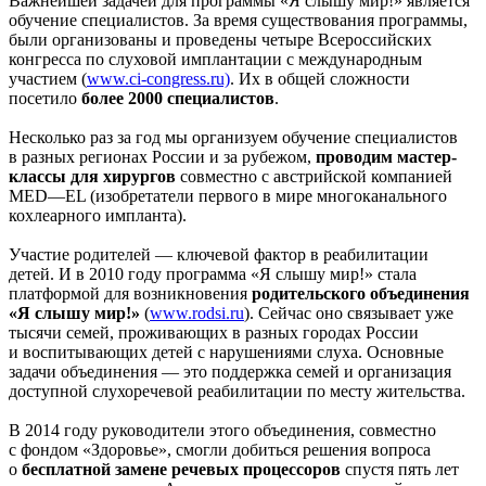
Важнейшей задачей для программы «Я слышу мир!» является
обучение специалистов. За время существования программы,
были организованы и проведены четыре Всероссийских
конгресса по слуховой имплантации с международным
участием (
www.ci-congress.ru)
. Их в общей сложности
посетило
более 2000 специалистов
.
Несколько раз за год мы организуем обучение специалистов
в разных регионах России и за рубежом,
проводим мастер-
классы для хирургов
совместно с австрийской компанией
MED—EL (изобретатели первого в мире многоканального
кохлеарного импланта).
Участие родителей — ключевой фактор в реабилитации
детей. И в 2010 году программа «Я слышу мир!» стала
платформой для возникновения
родительского объединения
«Я слышу мир!»
(
www.rodsi.ru
). Сейчас оно связывает уже
тысячи семей, проживающих в разных городах России
и воспитывающих детей с нарушениями слуха. Основные
задачи объединения — это поддержка семей и организация
доступной слухоречевой реабилитации по месту жительства.
В 2014 году руководители этого объединения, совместно
с фондом «Здоровье», смогли добиться решения вопроса
о
бесплатной замене речевых процессоров
спустя пять лет