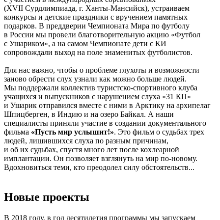
(ХVII Сурдлимпиада, г. Ханты-Мансийск), устраиваем
конкурсы и детские праздники с вручением памятных
подарков. В преддверии Чемпионата Мира по футболу
в России мы провели благотворительную акцию «Футбол
с Ушариком», а на самом Чемпионате дети с КИ
сопровождали выход на поле знаменитых футболистов.
Для нас важно, чтобы о проблеме глухоты и возможности
заново обрести слух узнали как можно больше людей.
Мы поддержали коллектив туристско-спортивного клуба
учащихся и выпускников с нарушением слуха «31 КП»
и Ушарик отправился вместе с ними в Арктику на архипелаг
Шпицберген, в Индию и на озеро Байкал. А наши
специалисты приняли участие в создании документального
фильма
«Пусть мир услышит!»
. Это фильм о судьбах трех
людей, лишившихся слуха по разным причинам,
и об их судьбах, спустя много лет после кохлеарной
имплантации. Он позволяет взглянуть на мир по-новому.
Вдохновиться теми, кто преодолел силу обстоятельств...
Новые проекты
В 2018 году, в год десятилетия программы мы запускаем