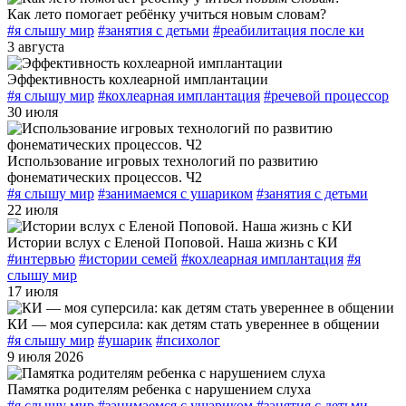
Как лето помогает ребёнку учиться новым словам?
#я слышу мир
#занятия с детьми
#реабилитация после ки
3 августа
Эффективность кохлеарной имплантации
#я слышу мир
#кохлеарная имплантация
#речевой процессор
30 июля
Использование игровых технологий по развитию
фонематических процессов. Ч2
#я слышу мир
#занимаемся с ушариком
#занятия с детьми
22 июля
Истории вслух с Еленой Поповой. Наша жизнь с КИ
#интервью
#истории семей
#кохлеарная имплантация
#я
слышу мир
17 июля
КИ — моя суперсила: как детям стать увереннее в общении
#я слышу мир
#ушарик
#психолог
9 июля 2026
Памятка родителям ребенка с нарушением слуха
#я слышу мир
#занимаемся с ушариком
#занятия с детьми