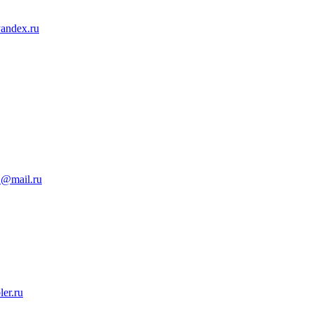
andex.ru
1@mail.ru
er.ru