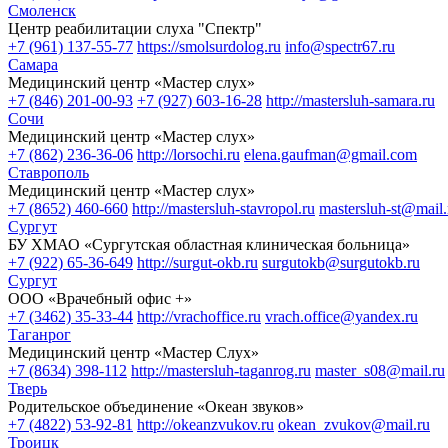
Смоленск
Центр реабилитации слуха "Спектр"
+7 (961) 137-55-77
https://smolsurdolog.ru
info@spectr67.ru
Самара
Медицинский центр «Мастер слух»
+7 (846) 201‑00-93
+7 (927) 603‑16-28
http://mastersluh-samara.ru
Сочи
Медицинский центр «Мастер слух»
+7 (862) 236-36-06
http://lorsochi.ru
elena.gaufman@gmail.com
Ставрополь
Медицинский центр «Мастер слух»
+7 (8652) 460-660
http://mastersluh-stavropol.ru
mastersluh-st@mail.
Сургут
БУ ХМАО «Сургутская областная клиническая больница»
+7 (922) 65-36-649
http://surgut-okb.ru
surgutokb@surgutokb.ru
Сургут
ООО «Врачебный офис +»
+7 (3462) 35-33-44
http://vrachoffice.ru
vrach.office@yandex.ru
Таганрог
Медицинский центр «Мастер Слух»
+7 (8634) 398-112
http://mastersluh-taganrog.ru
master_s08@mail.ru
Тверь
Родительское объединение «Океан звуков»
+7 (4822) 53-92-81
http://okeanzvukov.ru
okean_zvukov@mail.ru
Троицк