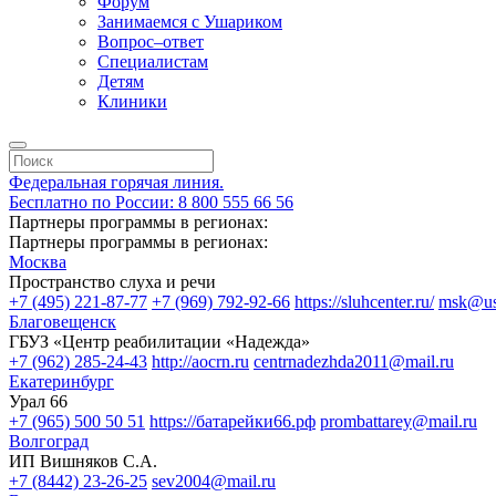
Форум
Занимаемся с Ушариком
Вопрос–ответ
Специалистам
Детям
Клиники
Федеральная горячая линия.
Бесплатно по России: 8 800 555 66 56
Партнеры программы в регионах:
Партнеры программы в регионах:
Москва
Пространство слуха и речи
+7 (495) 221-87-77
+7 (969) 792-92-66
https://sluhcenter.ru/
msk@ush
Благовещенск
ГБУЗ «Центр реабилитации «Надежда»
+7 (962) 285-24-43
http://aocrn.ru
centrnadezhda2011@mail.ru
Екатеринбург
Урал 66
+7 (965) 500 50 51
https://батарейки66.рф
prombattarey@mail.ru
Волгоград
ИП Вишняков С.А.
+7 (8442) 23-26-25
sev2004@mail.ru