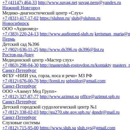
+7 (41147) 464-33
http://www.suvag.net
suvag.neru@yandex.ru
Нижний Новгород
Медико–диагностический центр «Слух»
+7 (831) 417-17-02
https://sluhnn.ru/
sluh@sluhnn.ru
Новосибирск
ООО «Аудиомед»
+7 (383) 220-24-13
http://www.audiomed-sluh.ru
kreisman_maria@m
Пермь
Детский сад №396
+7 (902) 636-11-25
http://www.ds396.ru
ds396@list.ru
Ростов-на-Дону
Медицинский центр «Мастер слух»
+7 (863) 298-04-30
http://mastersluh-rostovdon.ru/kontakty
masters_
Санкт-Петербург
ФГБУ «НИИ уха, горла, носа и речи» МЗ РФ
+7 (812) 676-00-76
http://lornii.ru
spbniilor@gmail.com
Санкт-Петербург
ООО «Азимут Мед Групп»
+7 (812) 327-87-77
http://www.azimut.su
office@azimut.spb.ru
Санкт-Петербург
Детский городской сурдологический центр №1
+7 (812) 338-02-03
http://gu270.site.gov.spb.ru/
4pndr@mail.ru
Санкт-Петербург
Слуховые системы
+7 (812) 715-95-00
https://www.sluh.su
sluh.sys@gmail.com