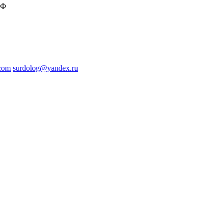
РФ
.com
surdolog@yandex.ru