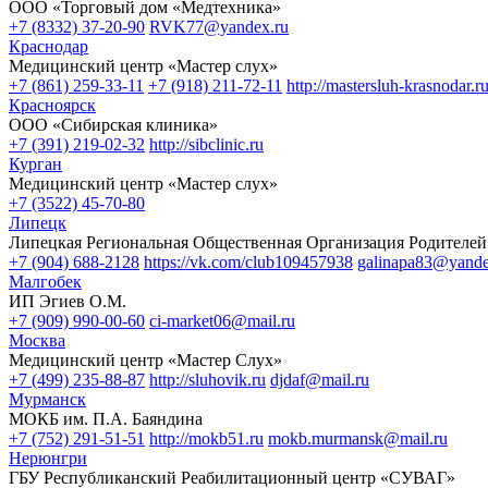
ООО «Торговый дом «Медтехника»
+7 (8332) 37-20-90
RVK77@yandex.ru
Краснодар
Медицинский центр «Мастер слух»
+7 (861) 259-33-11
+7 (918) 211-72-11
http://mastersluh-krasnodar.r
Красноярск
ООО «Сибирская клиника»
+7 (391) 219-02-32
http://sibclinic.ru
Курган
Медицинский центр «Мастер слух»
+7 (3522) 45-70-80
Липецк
Липецкая Региональная Общественная Организация Родителей
+7 (904) 688-2128
https://vk.com/club109457938
galinapa83@yande
Малгобек
ИП Эгиев О.М.
+7 (909) 990-00-60
ci-market06@mail.ru
Москва
Медицинский центр «Мастер Слух»
+7 (499) 235-88-87
http://sluhovik.ru
djdaf@mail.ru
Мурманск
МОКБ им. П.А. Баяндина
+7 (752) 291-51-51
http://mokb51.ru
mokb.murmansk@mail.ru
Нерюнгри
ГБУ Республиканский Реабилитационный центр «СУВАГ»