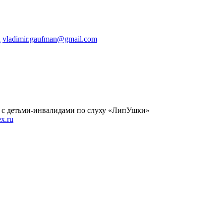
u
vladimir.gaufman@gmail.com
 с детьми-инвалидами по слуху «ЛипУшки»
x.ru