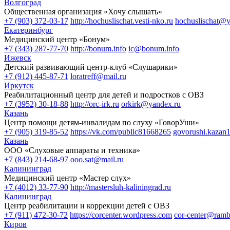
Волгоград
Общественная организация «Хочу слышать»
+7 (903) 372-03-17
http://hochuslischat.vesti-nko.ru
hochuslischat@y
Екатеринбург
Медицинский центр «Бонум»
+7 (343) 287-77-70
http://bonum.info
ic@bonum.info
Ижевск
Детский развивающий центр-клуб «Слушарики»
+7 (912) 445-87-71
loratreff@mail.ru
Иркутск
Реабилитационный центр для детей и подростков с ОВЗ
+7 (3952) 30-18-88
http://orc-irk.ru
orkirk@yandex.ru
Казань
Центр помощи детям-инвалидам по слуху «ГоворУши»
+7 (905) 319-85-52
https://vk.com/public81668265
govorushi.kazan
Казань
ООО «Слуховые аппараты и техника»
+7 (843) 214-68-97
ooo.sat@mail.ru
Калининград
Медицинский центр «Мастер слух»
+7 (4012) 33‑77-90
http://mastersluh-kaliningrad.ru
Калининград
Центр реабилитации и коррекции детей с ОВЗ
+7 (911) 472-30-72
https://corcenter.wordpress.com
cor-center@rambl
Киров