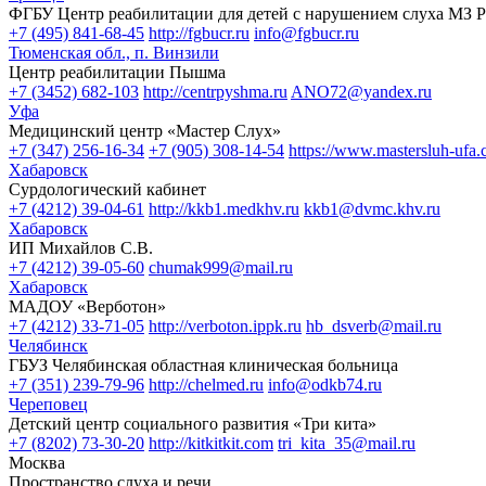
ФГБУ Центр реабилитации для детей с нарушением слуха МЗ 
+7 (495) 841-68-45
http://fgbucr.ru
info@fgbucr.ru
Тюменская обл., п. Винзили
Центр реабилитации Пышма
+7 (3452) 682-103
http://centrpyshma.ru
ANO72@yandex.ru
Уфа
Медицинский центр «Мастер Слух»
+7 (347) 256-16-34
+7 (905) 308-14-54
https://www.mastersluh-ufa
Хабаровск
Сурдологический кабинет
+7 (4212) 39-04-61
http://kkb1.medkhv.ru
kkb1@dvmc.khv.ru
Хабаровск
ИП Михайлов С.В.
+7 (4212) 39-05-60
chumak999@mail.ru
Хабаровск
МАДОУ «Верботон»
+7 (4212) 33-71-05
http://verboton.ippk.ru
hb_dsverb@mail.ru
Челябинск
ГБУЗ Челябинская областная клиническая больница
+7 (351) 239-79-96
http://chelmed.ru
info@odkb74.ru
Череповец
Детский центр социального развития «Три кита»
+7 (8202) 73-30-20
http://kitkitkit.com
tri_kita_35@mail.ru
Москва
Пространство слуха и речи