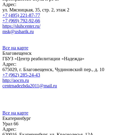
Адрес:
ул. Мясницкая, 35, стр. 2, этаж 2
+7 (495) 221-87-77
+7 (969) 792-92-66
https://sluhcenter.ru/
msk@usharik.ru
Все на карте
Благовещенск
ГБУЗ «Центр реабилитации «Надежда»
Адрес:
675029, г. Благовещенск, Чудиновский пер., д. 10
+7 (962) 285-24-43
http://aocrn.ru
centrnadezhda2011@mail.ru
Все на карте
Екатеринбург
Урал 66
Адрес:
620016, Екатеринбург, ул. Краснолесья, 12А