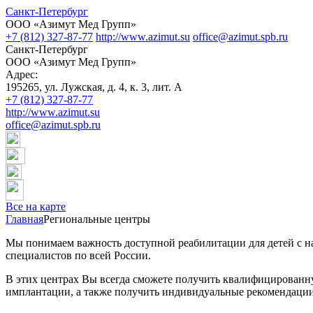
Санкт-Петербург
ООО «Азимут Мед Групп»
+7 (812) 327-87-77
http://www.azimut.su
office@azimut.spb.ru
Санкт-Петербург
ООО «Азимут Мед Групп»
Адрес:
195265, ул. Лужская, д. 4, к. 3, лит. А
+7 (812) 327-87-77
http://www.azimut.su
office@azimut.spb.ru
Все на карте
Главная
Региональные центры
Мы понимаем важность доступной реабилитации для детей с н
специалистов по всей России.
В этих центрах Вы всегда сможете получить квалифицированну
имплантации, а также получить индивидуальные рекомендации 