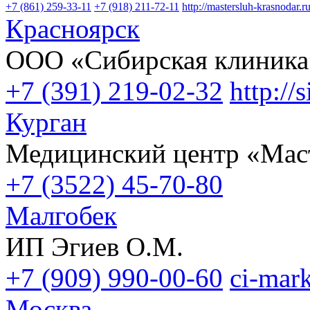
+7 (861) 259-33-11
+7 (918) 211-72-11
http://mastersluh-krasnodar.r
Красноярск
ООО «Сибирская клиника
+7 (391) 219-02-32
http://s
Курган
Медицинский центр «Мас
+7 (3522) 45-70-80
Малгобек
ИП Эгиев О.М.
+7 (909) 990-00-60
ci-mar
Москва