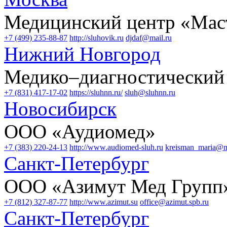
Медицинский центр «Мас
+7 (499) 235-88-87
http://sluhovik.ru
djdaf@mail.ru
Нижний Новгород
Медико–диагностический
+7 (831) 417-17-02
https://sluhnn.ru/
sluh@sluhnn.ru
Новосибирск
ООО «Аудиомед»
+7 (383) 220-24-13
http://www.audiomed-sluh.ru
kreisman_maria@m
Санкт-Петербург
ООО «Азимут Мед Групп
+7 (812) 327-87-77
http://www.azimut.su
office@azimut.spb.ru
Санкт-Петербург