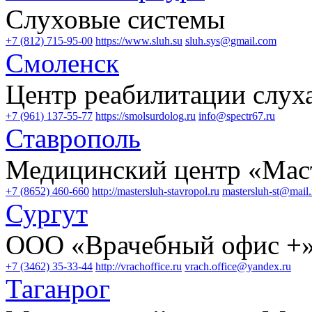
Слуховые системы
+7 (812) 715-95-00
https://www.sluh.su
sluh.sys@gmail.com
Смоленск
Центр реабилитации слух
+7 (961) 137-55-77
https://smolsurdolog.ru
info@spectr67.ru
Ставрополь
Медицинский центр «Мас
+7 (8652) 460-660
http://mastersluh-stavropol.ru
mastersluh-st@mail.
Сургут
ООО «Врачебный офис +
+7 (3462) 35-33-44
http://vrachoffice.ru
vrach.office@yandex.ru
Таганрог