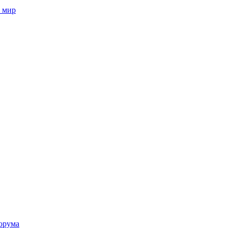
 мир
орума