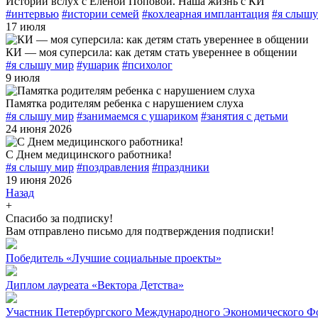
Истории вслух с Еленой Поповой. Наша жизнь с КИ
#интервью
#истории семей
#кохлеарная имплантация
#я слышу
17 июля
КИ — моя суперсила: как детям стать увереннее в общении
#я слышу мир
#ушарик
#психолог
9 июля
Памятка родителям ребенка с нарушением слуха
#я слышу мир
#занимаемся с ушариком
#занятия с детьми
24 июня 2026
С Днем медицинского работника!
#я слышу мир
#поздравления
#праздники
19 июня 2026
Назад
+
Спасибо за подписку!
Вам отправлено письмо для подтверждения подписки!
Победитель «Лучшие социальные проекты»
Диплом лауреата «Вектора Детства»
Участник Петербургского Международного Экономического Ф