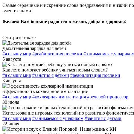
Самые сердечные и искренние слова поздравления и низкий п
вместе с нами!
Желаем Вам больше радостей в жизни, добра и здоровья!
Смотрите также
Дыхательная зарядка для детей
#я слышу мир
#реабилитация после ки
#занимаемся с ушарико
5 августа
Как лето помогает ребёнку учиться новым словам?
#я слышу мир
#занятия с детьми
#реабилитация после ки
3 августа
Эффективность кохлеарной имплантации
#я слышу мир
#кохлеарная имплантация
#речевой процессор
30 июля
Использование игровых технологий по развитию фонематическ
#я слышу мир
#занимаемся с ушариком
#занятия с детьми
22 июля