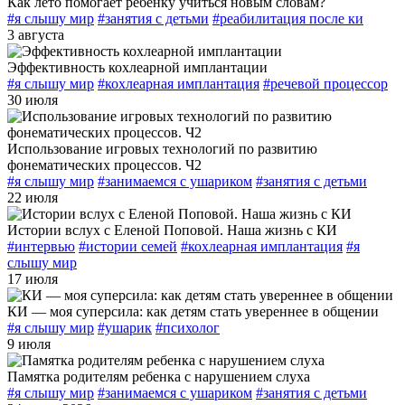
Как лето помогает ребёнку учиться новым словам?
#я слышу мир
#занятия с детьми
#реабилитация после ки
3 августа
Эффективность кохлеарной имплантации
#я слышу мир
#кохлеарная имплантация
#речевой процессор
30 июля
Использование игровых технологий по развитию
фонематических процессов. Ч2
#я слышу мир
#занимаемся с ушариком
#занятия с детьми
22 июля
Истории вслух с Еленой Поповой. Наша жизнь с КИ
#интервью
#истории семей
#кохлеарная имплантация
#я
слышу мир
17 июля
КИ — моя суперсила: как детям стать увереннее в общении
#я слышу мир
#ушарик
#психолог
9 июля
Памятка родителям ребенка с нарушением слуха
#я слышу мир
#занимаемся с ушариком
#занятия с детьми