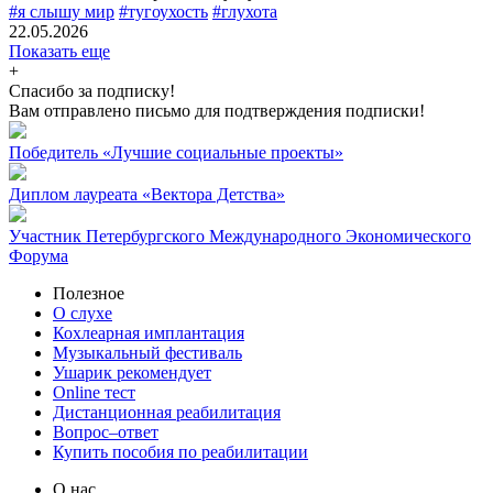
#я слышу мир
#тугоухость
#глухота
22.05.2026
Показать еще
+
Спасибо за подписку!
Вам отправлено письмо для подтверждения подписки!
Победитель «Лучшие социальные проекты»
Диплом лауреата «Вектора Детства»
Участник Петербургского Международного Экономического
Форума
Полезное
О слухе
Кохлеарная имплантация
Музыкальный фестиваль
Ушарик рекомендует
Online тест
Дистанционная реабилитация
Вопрос–ответ
Купить пособия по реабилитации
О нас