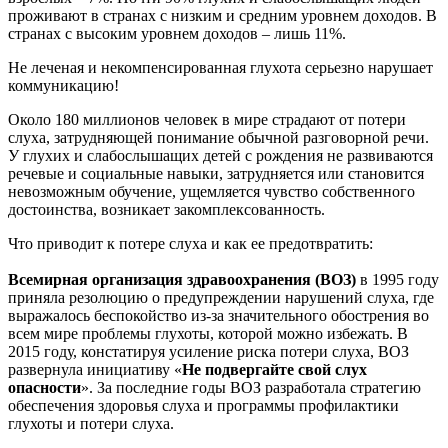
проживают в странах с низким и средним уровнем доходов. В
странах с высоким уровнем доходов – лишь 11%.
Не леченая и некомпенсированная глухота серьезно нарушает
коммуникацию!
Около 180 миллионов человек в мире страдают от потери
слуха, затрудняющей понимание обычной разговорной речи.
У глухих и слабослышащих детей с рождения не развиваются
речевые и социальные навыки, затрудняется или становится
невозможным обучение, ущемляется чувство собственного
достоинства, возникает закомплексованность.
Что приводит к потере слуха и как ее предотвратить:
Всемирная организация здравоохранения (ВОЗ)
в 1995 году
приняла резолюцию о предупреждении нарушений слуха, где
выражалось беспокойство из-за значительного обострения во
всем мире проблемы глухоты, которой можно избежать. В
2015 году, констатируя усиление риска потери слуха, ВОЗ
развернула инициативу «
Не подвергайте свой слух
опасности
». За последние годы ВОЗ разработала стратегию
обеспечения здоровья слуха и программы профилактики
глухоты и потери слуха.