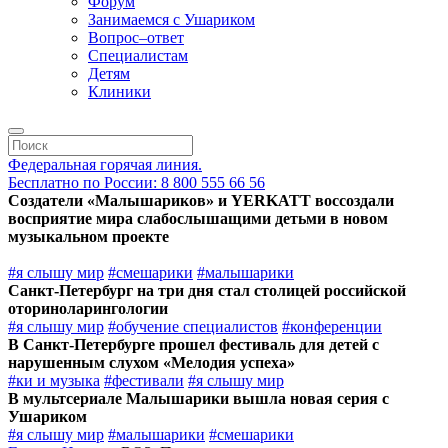
Форум
Занимаемся с Ушариком
Вопрос–ответ
Специалистам
Детям
Клиники
Федеральная горячая линия.
Бесплатно по России: 8 800 555 66 56
Создатели «Малышариков» и YERKATT воссоздали
восприятие мира слабослышащими детьми в новом
музыкальном проекте
#я слышу мир
#смешарики
#малышарики
Санкт-Петербург на три дня стал столицей российской
оториноларингологии
#я слышу мир
#обучение специалистов
#конференции
В Санкт-Петербурге прошел фестиваль для детей с
нарушенным слухом «Мелодия успеха»
#ки и музыка
#фестивали
#я слышу мир
В мультсериале Малышарики вышла новая серия с
Ушариком
#я слышу мир
#малышарики
#смешарики