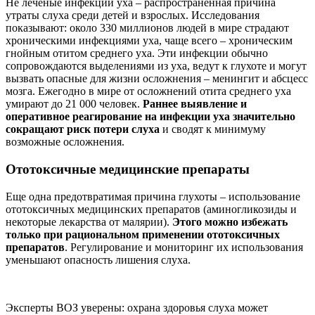
Не леченые инфекции уха – распространенная причина
утраты слуха среди детей и взрослых. Исследования
показывают: около 330 миллионов людей в мире страдают
хроническими инфекциями уха, чаще всего – хроническим
гнойным отитом среднего уха. Эти инфекции обычно
сопровождаются выделениями из уха, ведут к глухоте и могут
вызвать опасные для жизни осложнения – менингит и абсцесс
мозга. Ежегодно в мире от осложнений отита среднего уха
умирают до 21 000 человек.
Раннее выявление и
оперативное реагирование на инфекции уха
значительно
сокращают риск потери слуха
и сводят к минимуму
возможные осложнения.
Ототоксичные медицинские препараты
Еще одна предотвратимая причина глухоты – использование
ототоксичных медицинских препаратов (аминогликозиды и
некоторые лекарства от малярии).
Этого можно избежать
только при рациональном применении ототоксичных
препаратов
. Регулирование и мониторинг их использования
уменьшают опасность лишения слуха.
Эксперты ВОЗ уверены: охрана здоровья слуха может