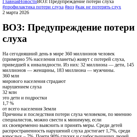
Главная
Новости
ВОЗ: Предупреждение потери слуха
#профилактика потери слуха
#воз
#как не потерять слух
2 марта 2026
ВОЗ: Предупреждение потери
слуха
На сегодняшний день в мире 360 миллионов человек
(примерно 5% населения планеты) живут с потерей слуха,
приведшей к инвалидности. Из них: 32 миллиона — дети, 145
миллионов — женщины, 183 миллиона — мужчины.
360 млн
мирового населения страдают
нарушением слуха
32 млн
это дети и подростки
1,7 %
от всего населения Земли
Причины и последствия потери слуха человеком, по мнению
специалистов, можно свести к минимуму, если
их своевременно выяснить и принять меры. Среди детей
распространенность нарушений слуха достигает 1,7%, среди
взрослых – 7%. Почти 90% глухих и слабослышащих людей