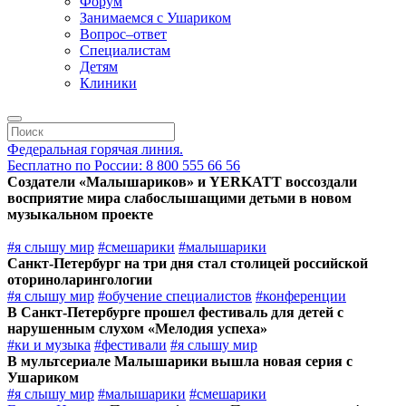
Форум
Занимаемся с Ушариком
Вопрос–ответ
Специалистам
Детям
Клиники
Федеральная горячая линия.
Бесплатно по России: 8 800 555 66 56
Создатели «Малышариков» и YERKATT воссоздали
восприятие мира слабослышащими детьми в новом
музыкальном проекте
#я слышу мир
#смешарики
#малышарики
Санкт-Петербург на три дня стал столицей российской
оториноларингологии
#я слышу мир
#обучение специалистов
#конференции
В Санкт-Петербурге прошел фестиваль для детей с
нарушенным слухом «Мелодия успеха»
#ки и музыка
#фестивали
#я слышу мир
В мультсериале Малышарики вышла новая серия с
Ушариком
#я слышу мир
#малышарики
#смешарики