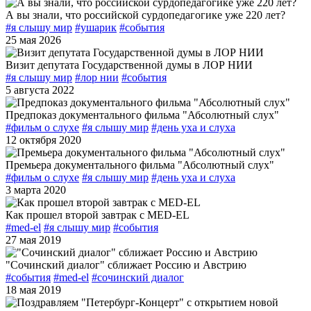
А вы знали, что российской сурдопедагогике уже 220 лет?
#я слышу мир
#ушарик
#события
25 мая 2026
Визит депутата Государственной думы в ЛОР НИИ
#я слышу мир
#лор нии
#события
5 августа 2022
Предпоказ документального фильма "Абсолютный слух"
#фильм о слухе
#я слышу мир
#день уха и слуха
12 октября 2020
Премьера документального фильма "Абсолютный слух"
#фильм о слухе
#я слышу мир
#день уха и слуха
3 марта 2020
Как прошел второй завтрак с MED-EL
#med-el
#я слышу мир
#события
27 мая 2019
"Сочинский диалог" сближает Россию и Австрию
#события
#med-el
#сочинский диалог
18 мая 2019