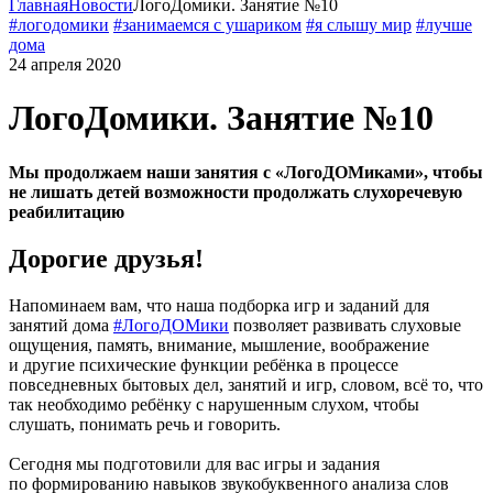
Главная
Новости
ЛогоДомики. Занятие №10
#логодомики
#занимаемся с ушариком
#я слышу мир
#лучше
дома
24 апреля 2020
ЛогоДомики. Занятие №10
Мы продолжаем наши занятия с «ЛогоДОМиками», чтобы
не лишать детей возможности продолжать слухоречевую
реабилитацию
Дорогие друзья!
Напоминаем вам, что наша подборка игр и заданий для
занятий дома
#ЛогоДОМики
позволяет развивать слуховые
ощущения, память, внимание, мышление, воображение
и другие психические функции ребёнка в процессе
повседневных бытовых дел, занятий и игр, словом, всё то, что
так необходимо ребёнку с нарушенным слухом, чтобы
слушать, понимать речь и говорить.
Сегодня мы подготовили для вас игры и задания
по формированию навыков звукобуквенного анализа слов