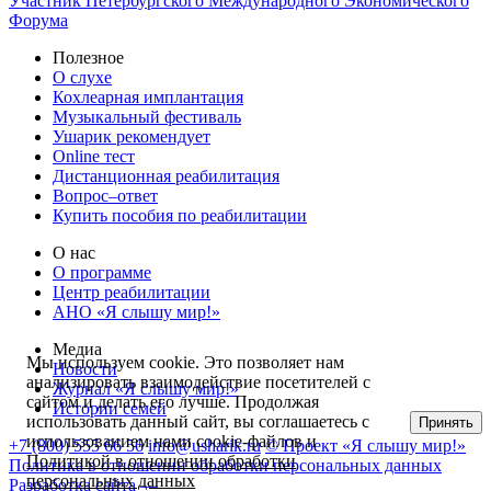
Участник Петербургского Международного Экономического
Форума
Полезное
О слухе
Кохлеарная имплантация
Музыкальный фестиваль
Ушарик рекомендует
Online тест
Дистанционная реабилитация
Вопрос–ответ
Купить пособия по реабилитации
О нас
О программе
Центр реабилитации
АНО «Я слышу мир!»
Медиа
Мы используем cookie. Это позволяет нам
Новости
анализировать взаимодействие посетителей с
Журнал «Я слышу мир!»
сайтом и делать его лучше. Продолжая
Истории семей
использовать данный сайт, вы соглашаетесь с
Принять
использованием нами cookie-файлов и
+7 (800) 555 66 56
info@usharik.ru
© Проект «Я слышу мир!»
Политикой в отношении обработки
Политика в отношении обработки персональных данных
персональных данных
Разработка сайта —