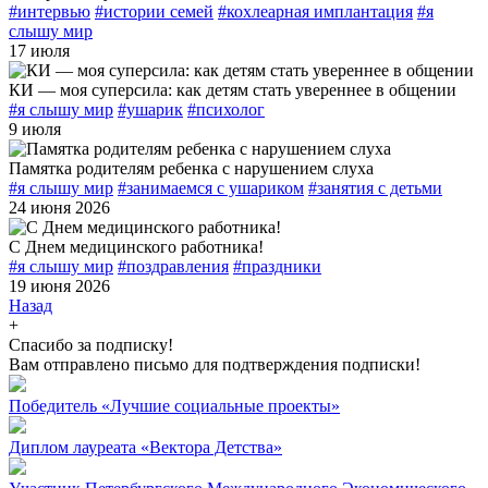
#интервью
#истории семей
#кохлеарная имплантация
#я
слышу мир
17 июля
КИ — моя суперсила: как детям стать увереннее в общении
#я слышу мир
#ушарик
#психолог
9 июля
Памятка родителям ребенка с нарушением слуха
#я слышу мир
#занимаемся с ушариком
#занятия с детьми
24 июня 2026
С Днем медицинского работника!
#я слышу мир
#поздравления
#праздники
19 июня 2026
Назад
+
Спасибо за подписку!
Вам отправлено письмо для подтверждения подписки!
Победитель «Лучшие социальные проекты»
Диплом лауреата «Вектора Детства»